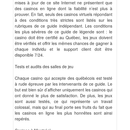
mises à jour de ce site Internet ne présentent que
des casinos en ligne dont la fiabilité n’est plus à
prouver. En fait, seuls des casinos virtuels répondant
à des conditions très strictes sont listés sur les
rubriques de ce guide indépendant. Les conditions
les plus sévères de ce guide de légende sont : le
casino doit être certifié au Québec, les jeux doivent
être vérifiés et offrir les mêmes chances de gagner à
chaque individu et le support client doit être
disponible 7/24.
Tests et audits des salles de jeu
Chaque casino qui accepte des québécois est testé
à rude épreuve par les intervenants de ce guide. Le
but est bien sûr d’afficher uniquement les casinos qui
ont donné le plus de satisfaction. De plus, les jeux
sont aussi testés, ce qui représente un travail
colossal, mais qui au final porte ses fruits du fait que
les casinos en ligne les plus honnêtes sont ainsi
repérés.