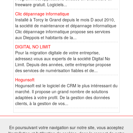
freeware gratuit. Logiciels...
Clic dépannage informatique
Installé à Torcy le Grand depuis le mois D aout 2010,
la société de maintenance et dépannage informatique
Clic dépannage informatique propose ses services
aux Dieppois et habitants de la...
DIGITAL NO LIMIT
Pour la migration digitale de votre entreprise,
adressez-vous aux experts de la société Digital No
Limit. Depuis des années, cette entreprise propose
des services de numérisation fiables et de...
Hogunsoft
Hogunsoft est le logiciel de CRM le plus intéressant du
marché. Il propose un grand nombre de solutions
adaptées à votre profil. De la gestion des données
clients, à la gestion de vos...
© 2026 W@T (Fork durable de Arfooo) | Accompagné par :
Robothumb
,
En poursuivant votre navigation sur notre site, vous acceptez
FontAwesome