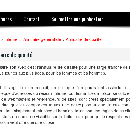
 notes
Contact
Soumettre une publication
>
Internet
>
Annuaire généraliste
>
Annuaire de qualité
aire de qualité
aire Ton Web c'est l'
annuaire de qualité
pour une large tranche de l
us jeunes aux plus âgés, pour les femmes et les hommes.
t il s'agit là d'un recueil, un site que l'on pourraient assimilé à
thèque d'adresses du réseau Internet où des articles à foison se côtoie
s de webmasters et référenceurs de sites, sont crées spécialement 
 dire qu'elles comportent toutes une description unique, le cas contr
ent tout simplement refusées et bannies, telles sont les règles de ce site
ters en quête de visibilité sur la Toile, ceux pour qui le respect des
sion veut dire quelque chose.