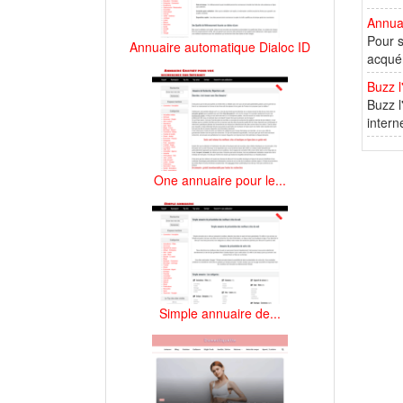
Annuai
Pour s
Annuaire automatique Dialoc ID
acquér
Buzz l
Buzz l
intern
One annuaire pour le...
Simple annuaire de...