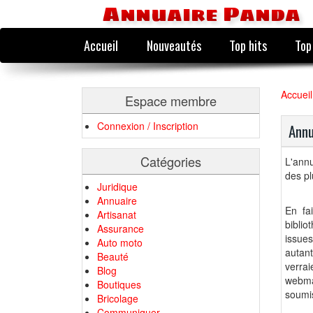
Annuaire Panda
Accueil
Nouveautés
Top hits
Top
Accueil
Espace membre
Connexion / Inscription
Annu
Catégories
L'annu
des pl
Juridique
Annuaire
En fai
Artisanat
biblio
Assurance
issue
Auto moto
autant
Beauté
verrai
Blog
webmas
Boutiques
soumis
Bricolage
Communiquer