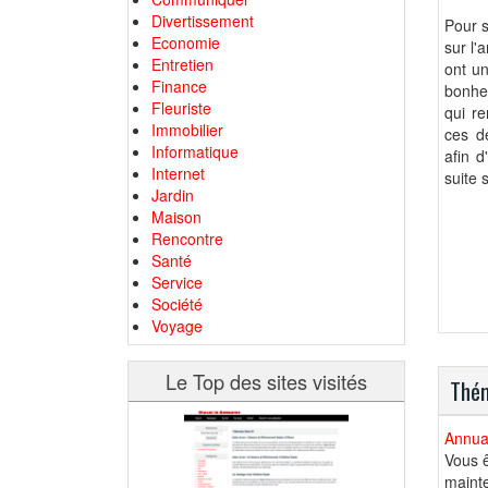
Divertissement
Pour s
Economie
sur l'
Entretien
ont un
Finance
bonheu
Fleuriste
qui r
Immobilier
ces 
Informatique
afin d
Internet
suite 
Jardin
Maison
Rencontre
Santé
Service
Société
Voyage
Le Top des sites visités
Thém
Annuai
Vous ê
mainte