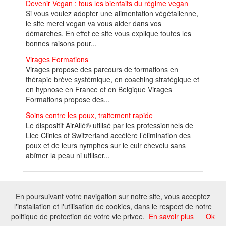
Devenir Vegan : tous les bienfaits du régime vegan
Si vous voulez adopter une alimentation végétalienne,
le site merci vegan va vous aider dans vos
démarches. En effet ce site vous explique toutes les
bonnes raisons pour...
Virages Formations
Virages propose des parcours de formations en
thérapie brève systémique, en coaching stratégique et
en hypnose en France et en Belgique Virages
Formations propose des...
Soins contre les poux, traitement rapide
Le dispositif AirAllé® utilisé par les professionnels de
Lice Clinics of Switzerland accélère l’élimination des
poux et de leurs nymphes sur le cuir chevelu sans
abîmer la peau ni utiliser...
© 2026 W@T (Fork durable de Arfooo) | Accompagné par :
Robothumb
,
En poursuivant votre navigation sur notre site, vous acceptez
FontAwesome
l'installation et l'utilisation de cookies, dans le respect de notre
Tous droits réservés - Toute reproduction du contenu de ce site, même
politique de protection de votre vie privee.
En savoir plus
Ok
partielle, est interdite sans accord du propriétaire.