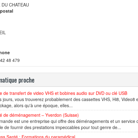
E DU CHATEAU
postal
EIL
hone
 42 48 479
atique proche
e de transfert de video VHS et bobines audio sur DVD ou clé USB
 jours, vous trouverez probablement des cassettes VHS, Hi8, Video8 e
ckage, alors qu'à une époque, elles...
té de déménagement – Yverdon (Suisse)
ande est une entreprise qui offre des déménagements et un service d
e de fournir des prestations impeccables pour tout genre de...
ess Santé : Formations du paramédical