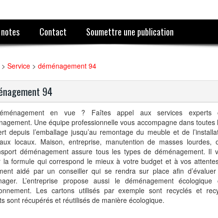
 notes
Contact
Soumettre une publication
>
Service
>
déménagement 94
énagement 94
ménagement en vue ? Faîtes appel aux services experts d’
agement. Une équipe professionnelle vous accompagne dans toutes l
ert depuis l’emballage jusqu’au remontage du meuble et de l’installa
aux locaux. Maison, entreprise, manutention de masses lourdes, œ
nsport déménagement assure tous les types de déménagement. Il vo
r la formule qui correspond le mieux à votre budget et à vos attente
ment aidé par un conseiller qui se rendra sur place afin d’évalue
ager. L’entreprise propose aussi le déménagement écologique 
ironnement. Les cartons utilisés par exemple sont recyclés et rec
s sont récupérés et réutilisés de manière écologique.