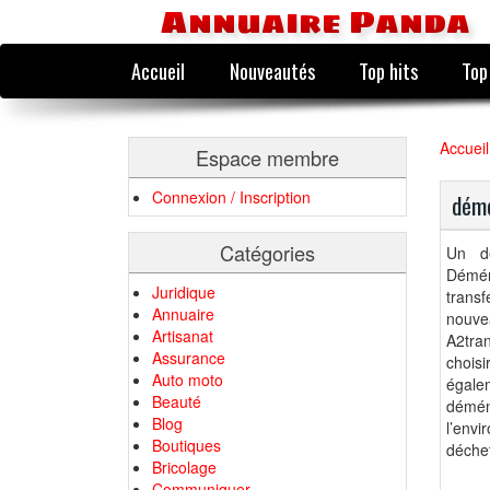
Annuaire Panda
Accueil
Nouveautés
Top hits
Top
Accueil
Espace membre
Connexion / Inscription
dém
Catégories
Un dé
Démén
Juridique
transf
Annuaire
nouve
Artisanat
A2tra
Assurance
choisi
Auto moto
égale
Beauté
démén
Blog
l’env
Boutiques
déchet
Bricolage
Communiquer