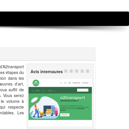
A2transport
Avis internautes
es étapes du
tion dans les
uvres d’art,
us suffit de
s. Vous serez
r le volume à
qui respecte
yclables. Les