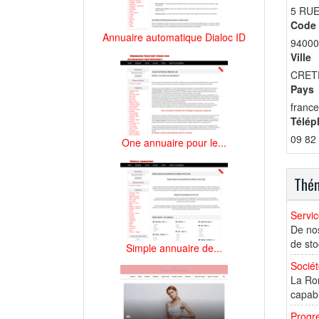
5 RU
Code 
Annuaire automatique Dialoc ID
94000
Ville
CRET
Pays
france
Télép
09 82
One annuaire pour le...
Thém
Servic
De nos
de sto
Simple annuaire de...
Socié
La Rom
capabl
Progr