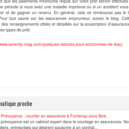
it que les paiements minimums requis sur votre prêt seront effectué
ine période si vous avez une maladie imprévue ou si un accident vo
ller et de gagner un revenu. En général, cela ne rembourse pas le t
Pour tout savoir sur les assurances emprunteur, suivez le blog. Cet
des renseignements ciblés et détaillés sur la souscription d’assuran
les types de prêt.
//www.serenity-mag.com/quelques-astuces-pour-economiser-de-leau/
atique proche
 Prévoyance : courtier en assurance à Fontenay sous Bois
 prévoyance est un cabinet expert dans le courtage en assurances. Nos
uliers, entreprises qui désirent souscrire à un contrat...