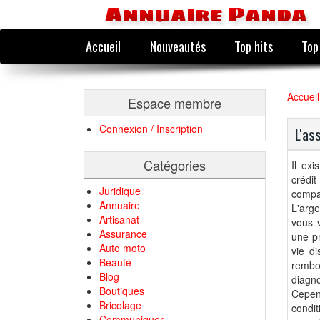
Annuaire Panda
Accueil
Nouveautés
Top hits
Top
Accueil
Espace membre
Connexion / Inscription
L'as
Catégories
Il ex
crédi
Juridique
compa
Annuaire
L'arge
Artisanat
vous v
Assurance
une pr
Auto moto
vie di
Beauté
rembo
Blog
diagno
Boutiques
Cepen
Bricolage
condi
Communiquer