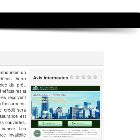
rembourser un
Avis internautes
décès. Votre
olde du prêt.
néficiaires si
res reçoivent
 d'assurance-
e crédit sera
assurance est
es couvertes.
 cancer. Les
ce invalidité