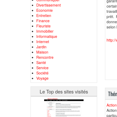
garant
Divertissement
certa
Economie
travai
Entretien
prêt. 
Finance
donne 
Fleuriste
selon 
Immobilier
Informatique
http:
Internet
Jardin
Maison
Rencontre
Santé
Service
Société
Voyage
Le Top des sites visités
Thém
Action
Action
partic