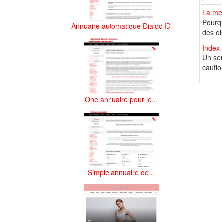
La mei
Pourqu
Annuaire automatique Dialoc ID
des oi
Index
Un ser
cautio
One annuaire pour le...
Simple annuaire de...