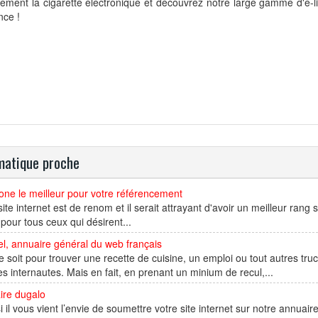
tement la cigarette électronique et découvrez notre large gamme d'e-
nce !
atique proche
ne le meilleur pour votre référencement
site internet est de renom et il serait attrayant d'avoir un meilleur ran
 pour tous ceux qui désirent...
l, annuaire général du web français
 soit pour trouver une recette de cuisine, un emploi ou tout autres tru
es internautes. Mais en fait, en prenant un minium de recul,...
ire dugalo
si il vous vient l’envie de soumettre votre site internet sur notre annuai