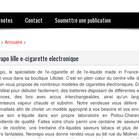
 notes
Contact
Soumettre une publication
>
Annuaire
>
apo lille e-cigarette electronique
po, le spécialiste de l'e-cigarette et de l'e-liquide made in Fran
-vous dans sa boutique Lilloise. C'est en plein cœur du centre-ville d
in vous propose de nombreux modèles de cigarettes électroniques. D
 idéal pour débuter facilement, des batteries disposant de différentes
ances, des box avec accus interchangeables, ainsi qu'un lar
omiseurs vapeur chaude et subohm. Notre vendeuse vous délivre 
nalisés afin de choisir un modèle approprié à vos besoins et vos en
que son e-liquide dans son propre laboratoire en Poitou-Charen
édients de qualité. Faites votre choix parmi une centaine de saveurs
s de nicotine, une trentaine d'e-liquides saveurs tabacs et plus de
s fantaisies. Neovapo vous donne rendez-vous au 68 rue du Molinel à 