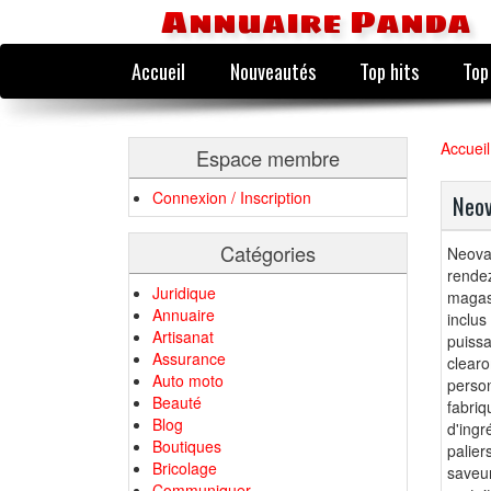
Annuaire Panda
Accueil
Nouveautés
Top hits
Top
Accueil
Espace membre
Connexion / Inscription
Neov
Catégories
Neova
rendez
Juridique
magas
Annuaire
inclus
Artisanat
puiss
Assurance
clear
Auto moto
person
Beauté
fabri
Blog
d'ingr
Boutiques
palier
Bricolage
saveur
Communiquer