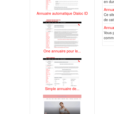
en dur
Annuai
Annuaire automatique Dialoc ID
Ce sit
de cat
Annua
Vous p
commun
One annuaire pour le...
Simple annuaire de...