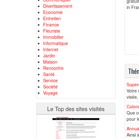
gratui
Divertissement
in Fra
Economie
Entretien
Finance
Fleuriste
Immobilier
Informatique
Internet
Jardin
Maison
Rencontre
Thém
Santé
Service
Supero
Société
Votre 
Voyage
visée,
Colone
Le Top des sites visités
Que ce
pour l
Annua
Ainsi 