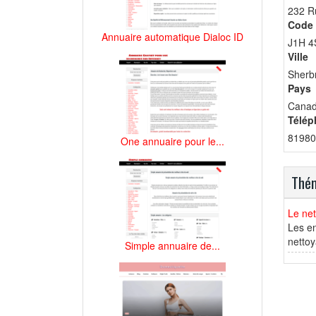
232 R
Code 
Annuaire automatique Dialoc ID
J1H 4
Ville
Sherb
Pays
Cana
Télép
81980
One annuaire pour le...
Thém
Le net
Les en
nettoy
Simple annuaire de...