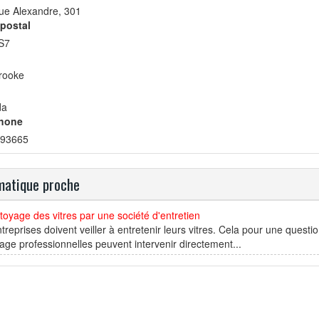
ue Alexandre, 301
postal
S7
rooke
da
hone
93665
atique proche
toyage des vitres par une société d'entretien
treprises doivent veiller à entretenir leurs vitres. Cela pour une questi
age professionnelles peuvent intervenir directement...