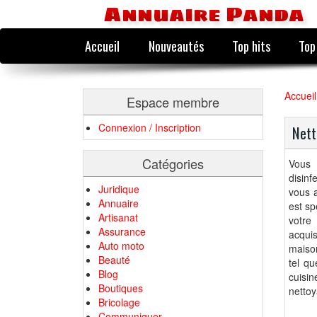
Annuaire Panda
Accueil
Nouveautés
Top hits
Top
Accueil
Espace membre
Connexion / Inscription
Nett
Catégories
Vous 
disin
Juridique
vous 
Annuaire
est sp
Artisanat
votre
Assurance
acquis
Auto moto
maiso
Beauté
tel qu
Blog
cuisin
Boutiques
nettoy
Bricolage
Communiquer