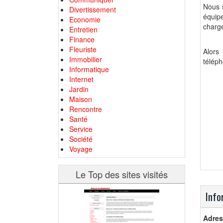
Nous 
Divertissement
équipe
Economie
charge
Entretien
Finance
Fleuriste
Alors
Immobilier
télép
Informatique
Internet
Jardin
Maison
Rencontre
Santé
Service
Société
Voyage
Le Top des sites visités
Info
Adres