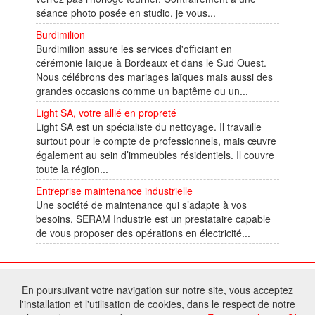
séance photo posée en studio, je vous...
Burdimilion
Burdimilion assure les services d'officiant en
cérémonie laïque à Bordeaux et dans le Sud Ouest.
Nous célébrons des mariages laïques mais aussi des
grandes occasions comme un baptême ou un...
Light SA, votre allié en propreté
Light SA est un spécialiste du nettoyage. Il travaille
surtout pour le compte de professionnels, mais œuvre
également au sein d’immeubles résidentiels. Il couvre
toute la région...
Entreprise maintenance industrielle
Une société de maintenance qui s’adapte à vos
besoins, SERAM Industrie est un prestataire capable
de vous proposer des opérations en électricité...
© 2026 W@T (Fork durable de Arfooo) | Accompagné par :
Robothumb
,
En poursuivant votre navigation sur notre site, vous acceptez
FontAwesome
l'installation et l'utilisation de cookies, dans le respect de notre
Tous droits réservés - Toute reproduction du contenu de ce site, même