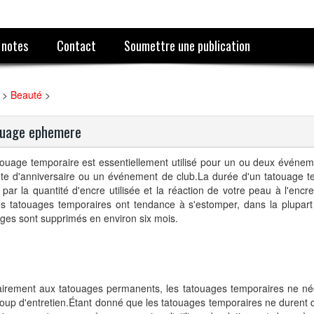
 notes
Contact
Soumettre une publication
>
Beauté
>
ouage ephemere
touage temporaire est essentiellement utilisé pour un ou deux évén
ête d'anniversaire ou un événement de club.La durée d'un tatouage t
 par la quantité d'encre utilisée et la réaction de votre peau à l'enc
es tatouages temporaires ont tendance à s'estomper, dans la plupart
ges sont supprimés en environ six mois.
airement aux tatouages permanents, les tatouages temporaires ne né
up d'entretien.Étant donné que les tatouages temporaires ne durent q