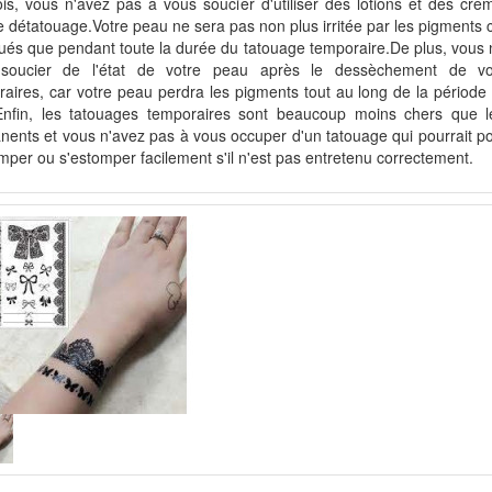
is, vous n'avez pas à vous soucier d'utiliser des lotions et des crè
e détatouage.Votre peau ne sera pas non plus irritée par les pigments c
ués que pendant toute la durée du tatouage temporaire.De plus, vous 
soucier de l'état de votre peau après le dessèchement de vo
aires, car votre peau perdra les pigments tout au long de la période d
Enfin, les tatouages temporaires sont beaucoup moins chers que l
ents et vous n'avez pas à vous occuper d'un tatouage qui pourrait po
mper ou s'estomper facilement s'il n'est pas entretenu correctement.