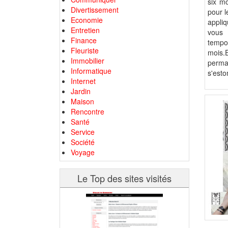
six mo
Divertissement
pour l
Economie
appliq
Entretien
vous 
Finance
tempor
Fleuriste
mois.
Immobilier
perman
Informatique
s'esto
Internet
Jardin
Maison
Rencontre
Santé
Service
Société
Voyage
Le Top des sites visités