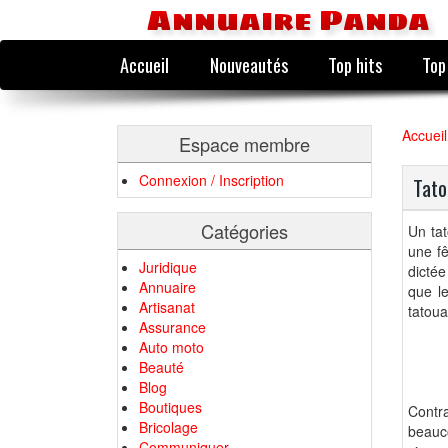
Annuaire Panda
Accueil
Nouveautés
Top hits
Top
Accueil
Espace membre
Connexion / Inscription
Tat
Catégories
Un ta
une f
Juridique
dictée
Annuaire
que l
Artisanat
tatoua
Assurance
Auto moto
Beauté
Blog
Boutiques
Contr
Bricolage
beauco
Communiquer