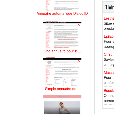
Thém
Annuaire automatique Dialoc ID
Lestha
Situé 
presta
Epilat
Pour v
approp
One annuaire pour le...
Chirur
Saviez
chirur
Massa
Pour t
confor
Simple annuaire de...
Boucle
Quand 
person