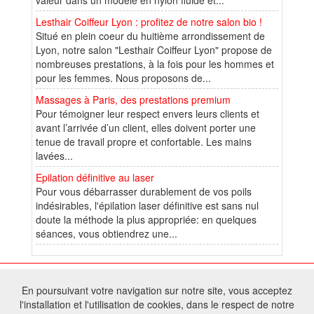
Lesthair Coiffeur Lyon : profitez de notre salon bio !
Situé en plein coeur du huitième arrondissement de
Lyon, notre salon "Lesthair Coiffeur Lyon" propose de
nombreuses prestations, à la fois pour les hommes et
pour les femmes. Nous proposons de...
Massages à Paris, des prestations premium
Pour témoigner leur respect envers leurs clients et
avant l’arrivée d’un client, elles doivent porter une
tenue de travail propre et confortable. Les mains
lavées...
Epilation définitive au laser
Pour vous débarrasser durablement de vos poils
indésirables, l'épilation laser définitive est sans nul
doute la méthode la plus appropriée: en quelques
séances, vous obtiendrez une...
© 2026 W@T (Fork durable de Arfooo) | Accompagné par :
Robothumb
,
En poursuivant votre navigation sur notre site, vous acceptez
FontAwesome
l'installation et l'utilisation de cookies, dans le respect de notre
Tous droits réservés - Toute reproduction du contenu de ce site, même