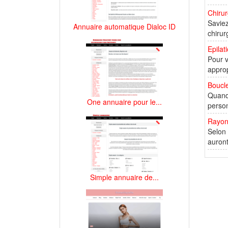
Chirur
Saviez
Annuaire automatique Dialoc ID
chirur
Epilat
Pour v
approp
Boucle
Quand 
One annuaire pour le...
person
Rayon
Selon 
auront
Simple annuaire de...