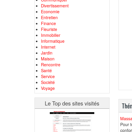
Divertissement
Economie
Entretien
Finance
Fleuriste
Immobilier
Informatique
Internet
Jardin
Maison
Rencontre
Santé
Service
Société
Voyage
Le Top des sites visités
Thém
Massa
Pour t
confor