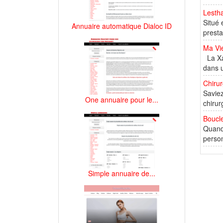
Lestha
Situé 
Annuaire automatique Dialoc ID
presta
Ma Vie
La Xai
dans u
Chirur
Saviez
One annuaire pour le...
chirur
Boucle
Quand 
person
Simple annuaire de...