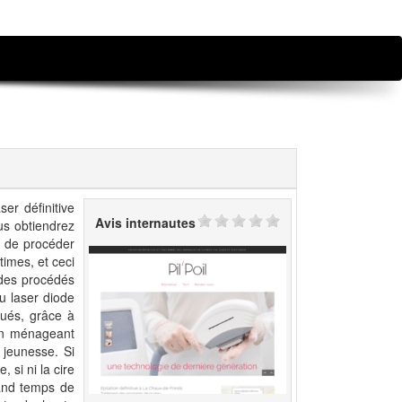
er définitive
Avis internautes
us obtiendrez
n de procéder
times, et ceci
des procédés
u laser diode
qués, grâce à
 en ménageant
 jeunesse. Si
 si ni la cire
rand temps de