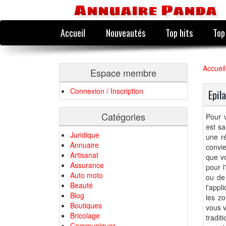
Annuaire Panda
Accueil
Nouveautés
Top hits
Top
Accueil
Espace membre
Connexion / Inscription
Epil
Catégories
Pour v
est sa
Juridique
une ré
Annuaire
convie
Artisanat
que v
Assurance
pour l
Auto moto
ou de 
Beauté
l'appl
Blog
les zo
Boutiques
vous v
Bricolage
tradit
Communiquer