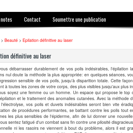
 notes
Contact
Soumettre une publication
>
Beauté
>
Epilation définitive au laser
ation définitive au laser
ous débarrasser durablement de vos poils indésirables, l'épilation las
ns nul doute la méthode la plus appropriée: en quelques séances, vo
gression sensible de vos poils, jusqu'à disparition totale. Cette faço
nt à toutes les zones de votre corps, des plus visibles jusqu'aux plus in
ous soyez une femme ou un homme. Un espace qui propose le top 
'épilation et le traitement des anomalies cutanées. Avec la méthode d
l'électrolyse, vos poils et duvets indésirables seront bien vite éradi
ication de procédures performantes, se battant contre les poils tout
nes les plus sensibles de l'épiderme, afin de lui donner une nouvelle
ous sentez fatigué d'un combat sans fin contre une pilosité disgracieuse,
ionnelle ni les rasoirs ne viennent à bout du problème, alors il est g