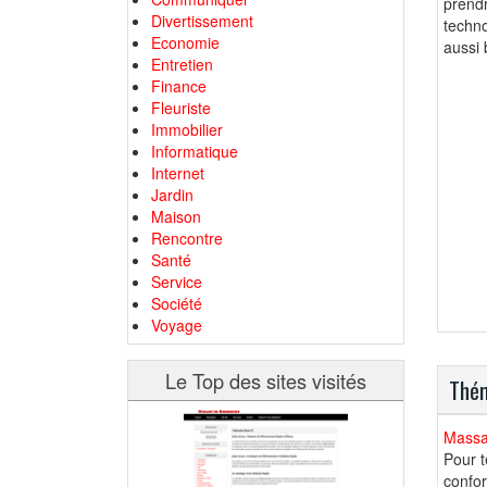
prend
Divertissement
techno
Economie
aussi 
Entretien
Finance
Fleuriste
Immobilier
Informatique
Internet
Jardin
Maison
Rencontre
Santé
Service
Société
Voyage
Le Top des sites visités
Thém
Massa
Pour t
confor