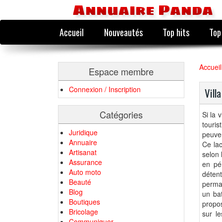
Annuaire Panda
Accueil
Nouveautés
Top hits
Top
Accueil
Espace membre
Connexion / Inscription
Vill
Catégories
Si la 
touris
Juridique
peuven
Annuaire
Ce lac
Artisanat
selon 
Assurance
en pé
Auto moto
détent
Beauté
perman
Blog
un ba
Boutiques
propos
Bricolage
sur le
Communiquer