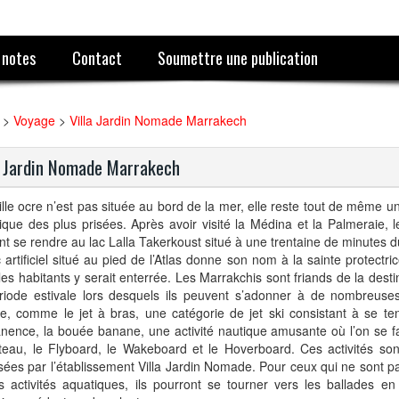
 notes
Contact
Soumettre une publication
>
Voyage
>
Villa Jardin Nomade Marrakech
a Jardin Nomade Marrakech
ville ocre n’est pas située au bord de la mer, elle reste tout de même u
tique des plus prisées. Après avoir visité la Médina et la Palmeraie, 
t se rendre au lac Lalla Takerkoust situé à une trentaine de minutes du
 artificiel situé au pied de l’Atlas donne son nom à la sainte protectric
les habitants y serait enterrée. Les Marrakchis sont friands de la desti
riode estivale lors desquels ils peuvent s’adonner à de nombreuses
e, comme le jet à bras, une catégorie de jet ski consistant à se te
ence, la bouée banane, une activité nautique amusante où l’on se fai
teau, le Flyboard, le Wakeboard et le Hoverboard. Ces activités s
ées par l’établissement Villa Jardin Nomade. Pour ceux qui ne sont pa
s activités aquatiques, ils pourront se tourner vers les ballades e