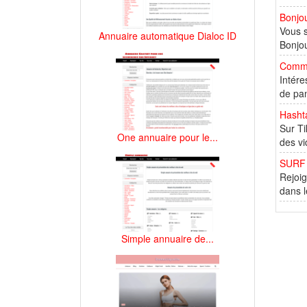
Bonjo
Vous s
Annuaire automatique Dialoc ID
Bonjou
Comme
Intére
de pan
Hasht
Sur Ti
One annuaire pour le...
des vi
SURF 
Rejoig
dans l
Simple annuaire de...