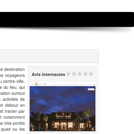
ne destination
Avis internautes
les voyageurs
 centre-ville.
e du lieu, qui
nation surtout
 activités de
nir debout en
t tracter par
ont notamment
s très portés
n quad ou les