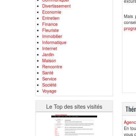
excurs
Divertissement
Economie
Mais 
Entretien
conse
Finance
progr
Fleuriste
Immobilier
Informatique
Internet
Jardin
Maison
Rencontre
Santé
Service
Société
Voyage
Le Top des sites visités
Thém
Agence
En tou
vous o