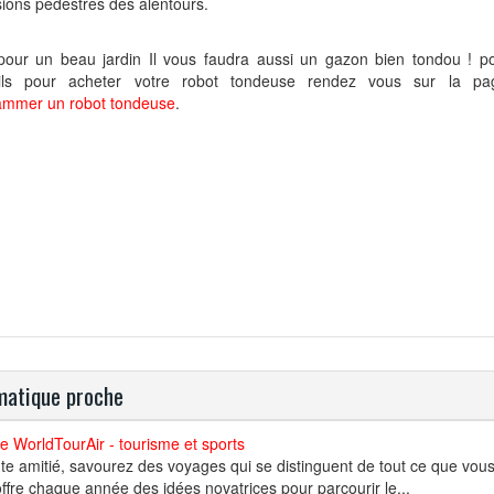
ions pédestres des alentours.
pour un beau jardin Il vous faudra aussi un gazon bien tondou ! p
ils pour acheter votre robot tondeuse rendez vous sur la 
ammer un robot tondeuse
.
atique proche
 WorldTourAir - tourisme et sports
te amitié, savourez des voyages qui se distinguent de tout ce que vous
ffre chaque année des idées novatrices pour parcourir le...