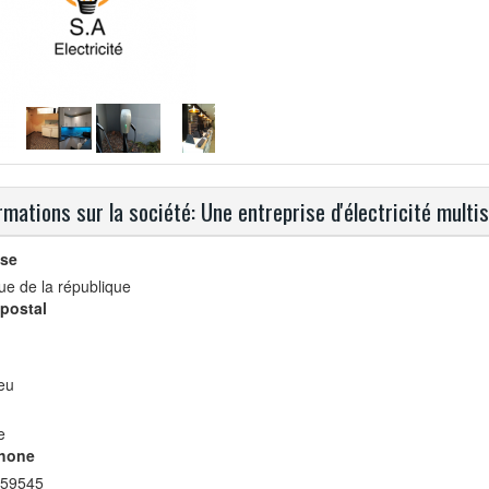
rmations sur la société: Une entreprise d'électricité multi
se
rue de la république
postal
eu
e
hone
59545