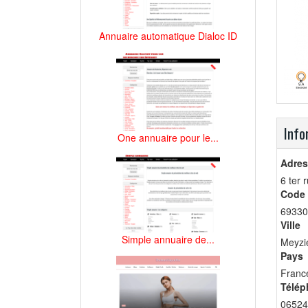
Annuaire automatique Dialoc ID
Info
One annuaire pour le...
Adres
6 ter 
Code 
69330
Ville
Simple annuaire de...
Meyzi
Pays
Franc
Télép
06524