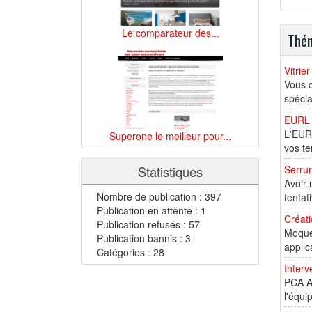
Le comparateur des...
Thém
Vitrie
Vous d
spécia
EURL 
L'EURL
Superone le meilleur pour...
vos te
Statistiques
Serrur
Avoir 
Nombre de publication : 397
tentat
Publication en attente : 1
Créati
Publication refusés : 57
Moquet
Publication bannis : 3
applic
Catégories : 28
Interv
PCA Ar
l'équi