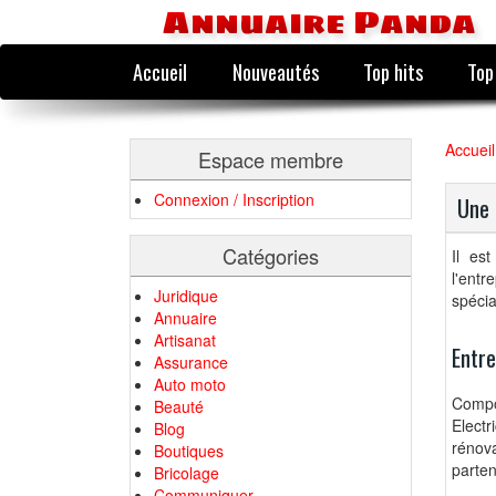
Annuaire Panda
Accueil
Nouveautés
Top hits
Top
Accueil
Espace membre
Connexion / Inscription
Une 
Catégories
Il est
l'entr
Juridique
spécia
Annuaire
Artisanat
Entre
Assurance
Auto moto
Compo
Beauté
Electr
Blog
rénov
Boutiques
parten
Bricolage
Communiquer