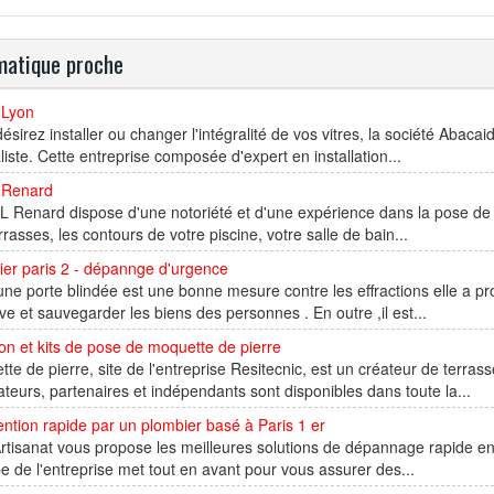
atique proche
r Lyon
ésirez installer ou changer l'intégralité de vos vitres, la société Abaca
liste. Cette entreprise composée d'expert en installation...
Renard
 Renard dispose d'une notoriété et d'une expérience dans la pose de c
rrasses, les contours de votre piscine, votre salle de bain...
ier paris 2 - dépannge d'urgence
une porte blindée est une bonne mesure contre les effractions elle a p
ive et sauvegarder les biens des personnes . En outre ,il est...
on et kits de pose de moquette de pierre
te de pierre, site de l'entreprise Resitecnic, est un créateur de terr
ateurs, partenaires et indépendants sont disponibles dans toute la...
ention rapide par un plombier basé à Paris 1 er
tisanat vous propose les meilleures solutions de dépannage rapide en p
pe de l'entreprise met tout en avant pour vous assurer des...