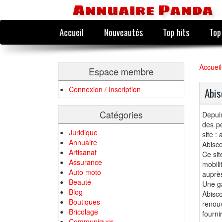
Annuaire Panda
Accueil
Nouveautés
Top hits
Top
Accueil
Espace membre
Connexion / Inscription
Abis
Catégories
Depuis
des p
Juridique
site : 
Annuaire
Abisco
Artisanat
Ce sit
Assurance
mobili
Auto moto
auprès
Beauté
Une g
Blog
Abisco
Boutiques
renouv
Bricolage
fourni
Communiquer