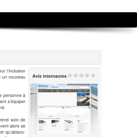
ur l’inclusion
Avis internautes
té un nouveau
ne personne à
ent s’équiper
hé.
prend soin de
vent alors se
oir qu’abisco-