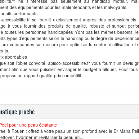
sibilite.fr ne s’intéresse pas seulement au handicap moteur, mai
ment des équipements pour les malentendants et les malvoyants.
roduits performants
-accessibilite.fr se fournit exclusivement auprès des professionnels. 
ge à vous fournir des produits de qualité, robuste et surtout perfo
ue toutes les personnes handicapées n’ont pas les mêmes besoins, le
ents types d’équipements selon le handicap ou le degré de dépendance
 aux commandes sur-mesure pour optimiser le confort d’utilisation et s
ients.
rix abordables
ue soit l’objet convoité, abisco-accessibilite.fr vous fournit un devis g
ment afin que vous puissiez envisager le budget à allouer. Pour tous 
e propose un rapport qualité-prix compétitif.
atique proche
Peel pour une peau éclatante
el à Rouen : offrez à votre peau un soin profond avec le Dr Maria Pel
ettoyer, hydrater et revitaliser la peau en...