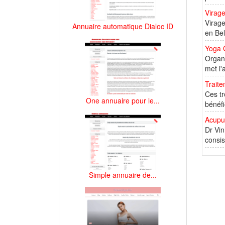
Virag
Virage
Annuaire automatique Dialoc ID
en Bel
Yoga 
Organi
met l'
Trait
Ces tr
One annuaire pour le...
bénéfi
Acupu
Dr Vin
consis
Simple annuaire de...