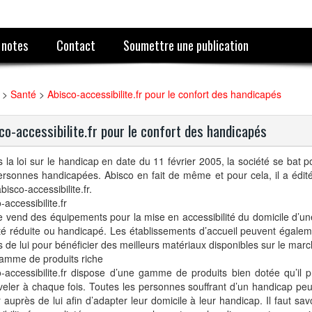
 notes
Contact
Soumettre une publication
>
Santé
>
Abisco-accessibilite.fr pour le confort des handicapés
co-accessibilite.fr pour le confort des handicapés
 la loi sur le handicap en date du 11 février 2005, la société se bat po
ersonnes handicapées. Abisco en fait de même et pour cela, il a édi
abisco-accessibilite.fr.
-accessibilite.fr
e vend des équipements pour la mise en accessibilité du domicile d’u
té réduite ou handicapé. Les établissements d’accueil peuvent égalem
 de lui pour bénéficier des meilleurs matériaux disponibles sur le marc
amme de produits riche
-accessibilite.fr dispose d’une gamme de produits bien dotée qu’il 
eler à chaque fois. Toutes les personnes souffrant d’un handicap peu
r auprès de lui afin d’adapter leur domicile à leur handicap. Il faut sav