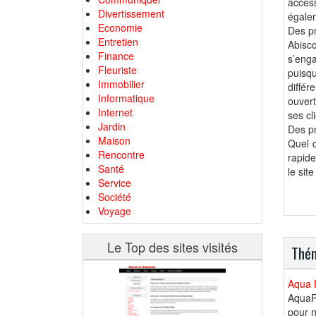
acces
Divertissement
égale
Economie
Des p
Entretien
Abisco
Finance
s’enga
Fleuriste
puisq
Immobilier
différ
Informatique
ouvert
Internet
ses cl
Jardin
Des p
Maison
Quel q
Rencontre
rapide
Santé
le sit
Service
Société
Voyage
Le Top des sites visités
Thém
Aqua 
AquaPe
pour n