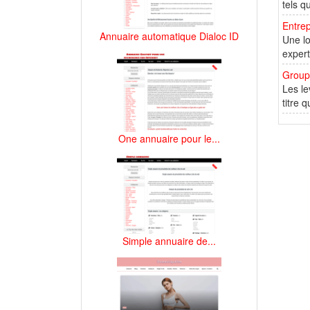
tels q
Entrep
Annuaire automatique Dialoc ID
Une lo
expert
Group
Les le
titre 
One annuaire pour le...
Simple annuaire de...