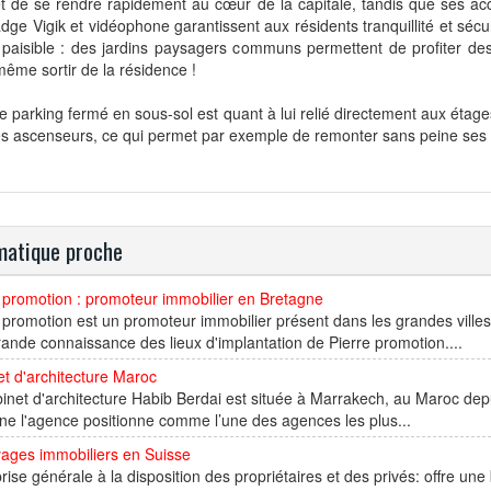
t de se rendre rapidement au cœur de la capitale, tandis que ses ac
dge Vigik et vidéophone garantissent aux résidents tranquillité et sécu
 paisible : des jardins paysagers communs permettent de profiter de
ême sortir de la résidence !
le parking fermé en sous-sol est quant à lui relié directement aux étage
es ascenseurs, ce qui permet par exemple de remonter sans peine ses
atique proche
 promotion : promoteur immobilier en Bretagne
 promotion est un promoteur immobilier présent dans les grandes ville
ande connaissance des lieux d'implantation de Pierre promotion....
t d'architecture Maroc
inet d'architecture Habib Berdai est située à Marrakech, au Maroc de
e l'agence positionne comme l’une des agences les plus...
yages immobiliers en Suisse
rise générale à la disposition des propriétaires et des privés: offre un