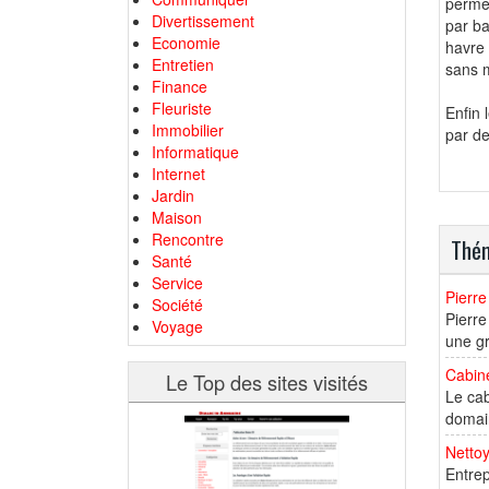
perme
Divertissement
par ba
Economie
havre
Entretien
sans m
Finance
Fleuriste
Enfin 
Immobilier
par d
Informatique
Internet
Jardin
Maison
Rencontre
Thém
Santé
Service
Pierre
Société
Pierre
Voyage
une gr
Cabine
Le Top des sites visités
Le cab
domain
Netto
Entrep