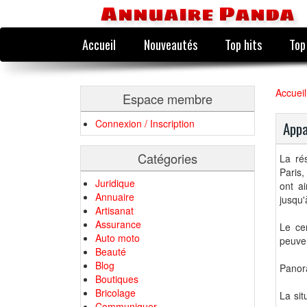
Annuaire Panda
Accueil
Nouveautés
Top hits
Top
Accueil
Espace membre
Connexion / Inscription
Appa
Catégories
La ré
Paris,
Juridique
ont a
Annuaire
jusqu'
Artisanat
Assurance
Le ce
Auto moto
peuven
Beauté
Blog
Panora
Boutiques
Bricolage
La sit
Communiquer