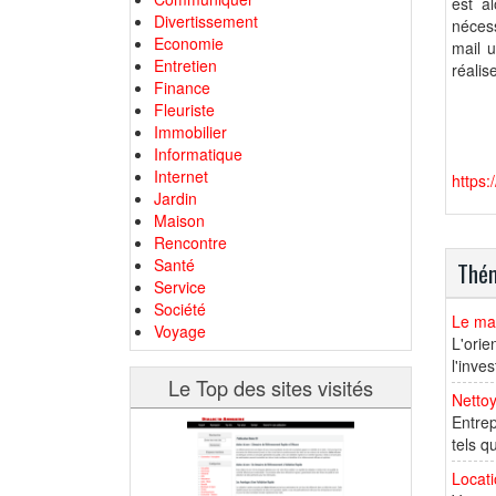
est a
Divertissement
nécess
Economie
mail u
Entretien
réalis
Finance
Fleuriste
Immobilier
Informatique
Internet
https:
Jardin
Maison
Rencontre
Santé
Thém
Service
Société
Le ma
Voyage
L'orie
l'inve
Le Top des sites visités
Netto
Entrep
tels q
Locati