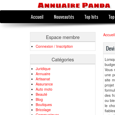
Annuaire Panda
Accueil
Nouveautés
Top hits
Top
Accueil
Espace membre
Connexion / Inscription
Devi
Catégories
Lorsqu
budget
Juridique
Vous n
Annuaire
une pr
Artisanat
site m
Assurance
proje
Auto moto
formul
Beauté
des fr
Blog
ou bie
Boutiques
le cho
Bricolage
fiable
Communiquer