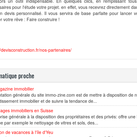
lors un outil indispensable. En quelques clics, en remplissant to
aires pour l'étude votre projet. en effet, vous recevrez directement da
n devis personnalisé. Il vous servira de base parfaite pour lancer vo
er votre rêve : Faire construire !
//devisconstruction.fr/nos-partenaires/
atique proche
gazine immobilier
ntation générale du site immo-zine.com est de mettre à disposition d
stissement immobilier et de suivre la tendance de...
yages immobiliers en Suisse
rise générale à la disposition des propriétaires et des privés: offre un
ue par exemple le nettoyage de vitres et sols, des...
on de vacances à l'île d'Yeu