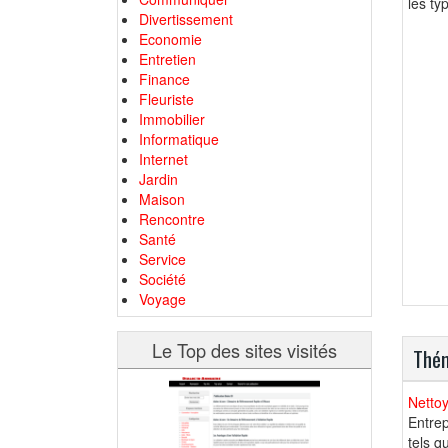
les ty
Divertissement
Economie
Entretien
Finance
Fleuriste
Immobilier
Informatique
Internet
Jardin
Maison
Rencontre
Santé
Service
Société
Voyage
Le Top des sites visités
Thém
Netto
Entrep
tels q