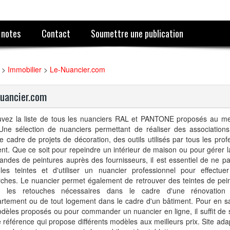
 notes
Contact
Soumettre une publication
>
Immobilier
>
Le-Nuancier.com
uancier.com
uvez la liste de tous les nuanciers RAL et PANTONE proposés au mei
Une sélection de nuanciers permettant de réaliser des association
e cadre de projets de décoration, des outils utilisés par tous les pro
nt. Que ce soit pour repeindre un intérieur de maison ou pour gérer l
ndes de peintures auprès des fournisseurs, il est essentiel de ne p
les teintes et d'utiliser un nuancier professionnel pour effectue
ches. Le nuancier permet également de retrouver des teintes de pein
ite les retouches nécessaires dans le cadre d'une rénovatio
rtement ou de tout logement dans le cadre d'un bâtiment. Pour en sa
dèles proposés ou pour commander un nuancier en ligne, il suffit de 
e référence qui propose différents modèles aux meilleurs prix. Site ad