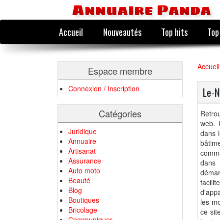
Annuaire Panda
Accueil
Nouveautés
Top hits
Top
Accueil
Espace membre
Connexion / Inscription
Le-N
Catégories
Retro
web. 
Juridique
dans l
Annuaire
bâtime
Artisanat
comma
Assurance
dans 
Auto moto
démar
Beauté
facil
Blog
d'appa
Boutiques
les mo
Bricolage
ce sit
Communiquer