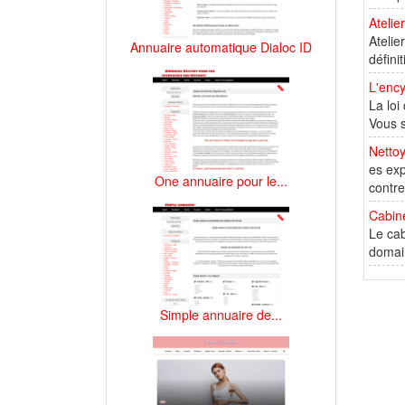
Atelie
Atelie
Annuaire automatique Dialoc ID
défini
L'ency
La loi
Vous s
Nettoy
es exp
One annuaire pour le...
contre
Cabine
Le cab
domain
Simple annuaire de...