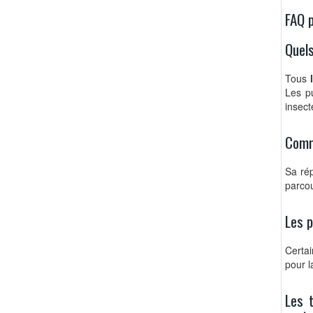
FAQ p
Quels
Tous
l
Les pu
insect
Comm
Sa ré
parcou
Les p
Certai
pour l
Les t