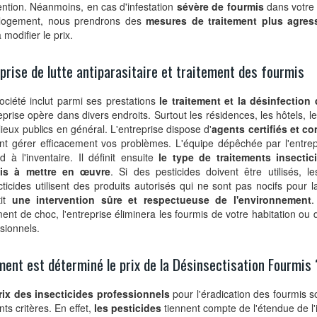
ention. Néanmoins, en cas d'infestation
sévère de fourmis
dans votre 
 logement, nous prendrons des
mesures de traitement plus agress
 modifier le prix.
prise de lutte antiparasitaire et traitement des fourmis
ciété inclut parmi ses prestations
le traitement et la désinfection
eprise opère dans divers endroits. Surtout les résidences, les hôtels, l
 lieux publics en général. L'entreprise dispose d'
agents certifiés et c
nt gérer efficacement vos problèmes. L'équipe dépêchée par l'entre
d à l'inventaire. Il définit ensuite
le type de traitements insectic
is à mettre en œuvre
. Si des pesticides doivent être utilisés, le
cticides utilisent des produits autorisés qui ne sont pas nocifs pour 
tit
une intervention sûre et respectueuse de l'environnement
.
ment de choc, l'entreprise éliminera les fourmis de votre habitation ou
sionnels.
nt est déterminé le prix de la Désinsectisation Fourmis 
rix des insecticides professionnels
pour l'éradication des fourmis 
nts critères. En effet,
les pesticides
tiennent compte de l'étendue de l'