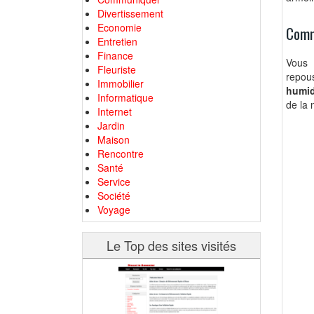
Divertissement
Economie
Comm
Entretien
Finance
Vous 
Fleuriste
repous
Immobilier
humi
Informatique
de la 
Internet
Jardin
Maison
Rencontre
Santé
Service
Société
Voyage
Le Top des sites visités