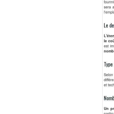
fourmi
sera 
l'empl
Le de
L'éte
le co
est im
nombr
Type 
Selon
différ
et tec
Nomb
Un pr
partic