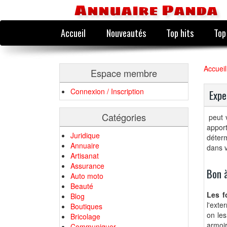
Annuaire Panda
Accueil
Nouveautés
Top hits
Top
Accueil
Espace membre
Connexion / Inscription
Expe
Catégories
peut 
appor
Juridique
déter
Annuaire
dans v
Artisanat
Assurance
Bon à
Auto moto
Beauté
Les f
Blog
l'exte
Boutiques
on les
Bricolage
armoir
Communiquer