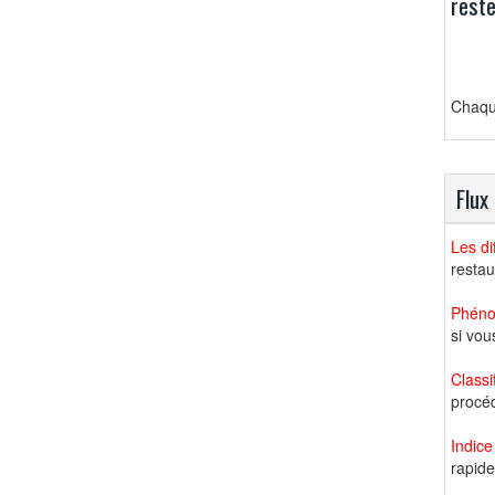
reste
Chaqu
Flux
Les d
restau
Phéno
si vou
Classi
procéd
Indice
rapide