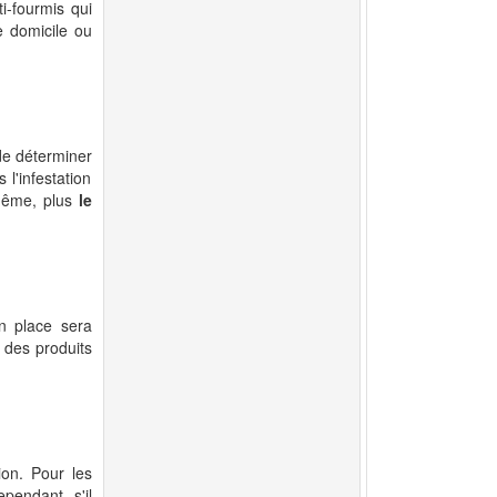
ti-fourmis qui
e domicile ou
de déterminer
s l'infestation
même, plus
le
n place sera
t des produits
on. Pour les
pendant, s'il