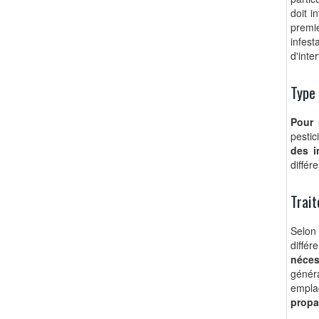
doit i
premi
infes
d'inte
Type 
Pour 
pestic
des i
différ
Trait
Selon 
diffé
néces
génér
empla
propa