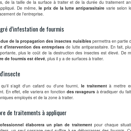
s, de la taille de la surface à traiter et de la durée du traitement an
appliqué. De même,
le prix de la lutte antiparasitaire
varie selon l
acement de l'entreprise.
gré d’infestation de fourmis
ndue de la propagation des insectes nuisibles
permettra en partie 
ût d'intervention des entreprises
de lutte antiparasitaire. En fait, plu
portante, plus le coût de la destruction des insectes est élevé. De 
e de fourmis est élevé
, plus il y a de surfaces à traiter.
d'insecte
 qu'il s'agit d'un cafard ou d'une fourmi,
le traitement
à mettre e
ent. En effet, elle variera en fonction
des ravageurs
à éradiquer du fai
hniques employés et de la zone à traiter.
re de traitements à appliquer
ofessionnel élaborera un plan de traitement
pour chaque situati
uliers, un seul passage peut suffire à se débarrasser des fourmis. Ce