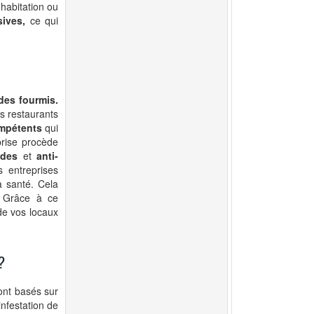
habitation ou
ives,
ce qui
 des fourmis.
es restaurants
ompétents
qui
prise procède
ides
et
anti-
s entreprises
la santé. Cela
 Grâce à ce
 de vos locaux
?
sont basés sur
infestation de