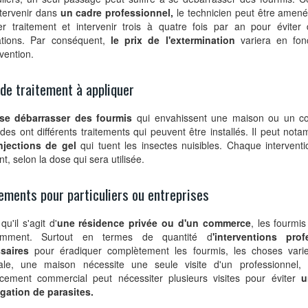
ntervenir dans
un cadre professionnel,
le technicien peut être amené 
er traitement et intervenir trois à quatre fois par an pour éviter
tations. Par conséquent,
le prix de l'extermination
variera en fonc
rvention.
de traitement à appliquer
se débarrasser des fourmis
qui envahissent une maison ou un c
ides ont différents traitements qui peuvent être installés. Il peut nota
njections de gel
qui tuent les insectes nuisibles. Chaque intervent
ent, selon la dose qui sera utilisée.
ements pour particuliers ou entreprises
qu'il s'agit d'
une résidence privée ou d'un commerce
, les fourmis
remment. Surtout en termes de quantité d
'interventions prof
saires
pour éradiquer complètement les fourmis, les choses varie
ale, une maison nécessite une seule visite d'un professionnel, 
cement commercial peut nécessiter plusieurs visites pour éviter
un
gation de parasites.