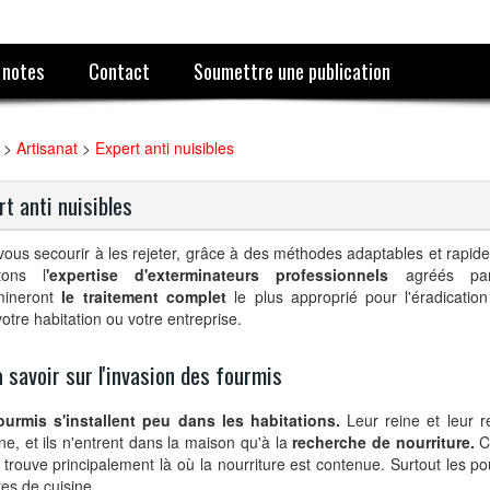
 notes
Contact
Soumettre une publication
>
Artisanat
>
Expert anti nuisibles
rt anti nuisibles
vous secourir à les rejeter, grâce à des méthodes adaptables et rapid
tons l
'expertise d'exterminateurs professionnels
agréés par
mineront
le traitement complet
le plus approprié pour l'éradicatio
otre habitation ou votre entreprise.
 savoir sur l'invasion des fourmis
ourmis s'installent peu dans les habitations.
Leur reine et leur r
rne, et ils n'entrent dans la maison qu'à la
recherche de nourriture.
C'
 trouve principalement là où la nourriture est contenue. Surtout les po
es de cuisine.