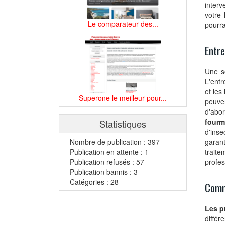
interv
votre
Le comparateur des...
pourra
Entre
Une so
L'entr
et les
Superone le meilleur pour...
peuve
d'abor
fourm
Statistiques
d'inse
garan
Nombre de publication : 397
traite
Publication en attente : 1
profes
Publication refusés : 57
Publication bannis : 3
Catégories : 28
Comme
Les p
différe