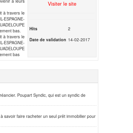
bvenir à leurs
Visiter le site
t à travers le
L-ESPAGNE-
GUADELOUPE
Hits
2
ement bas.
t à travers le
Date de validation
14-02-2017
L-ESPAGNE-
GUADELOUPE
mement bas
réancier. Poupart Syndic, qui est un syndic de
 à savoir faire racheter un seul prêt immobilier pour