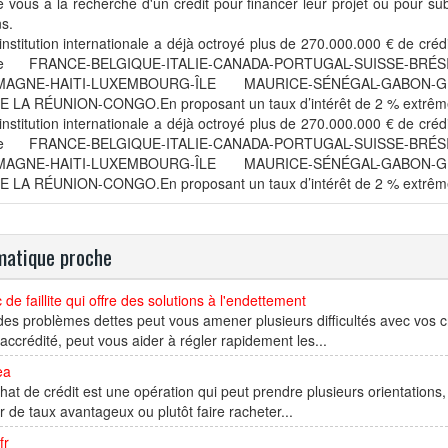
e vous à la recherche d'un crédit pour financer leur projet ou pour su
s.
institution internationale a déjà octroyé plus de 270.000.000 € de crédi
e FRANCE-BELGIQUE-ITALIE-CANADA-PORTUGAL-SUISSE-BRÉSI
MAGNE-HAITI-LUXEMBOURG-ÎLE MAURICE-SÉNÉGAL-GABON-
DE LA RÉUNION-CONGO.En proposant un taux d’intérêt de 2 % extrêm
institution internationale a déjà octroyé plus de 270.000.000 € de crédi
e FRANCE-BELGIQUE-ITALIE-CANADA-PORTUGAL-SUISSE-BRÉSI
MAGNE-HAITI-LUXEMBOURG-ÎLE MAURICE-SÉNÉGAL-GABON-
DE LA RÉUNION-CONGO.En proposant un taux d’intérêt de 2 % extrê
atique proche
 de faillite qui offre des solutions à l'endettement
des problèmes dettes peut vous amener plusieurs difficultés avec vos c
te accrédité, peut vous aider à régler rapidement les...
ea
hat de crédit est une opération qui peut prendre plusieurs orientations,
er de taux avantageux ou plutôt faire racheter...
fr