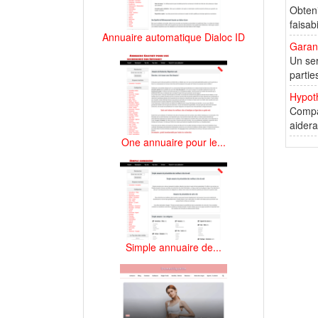
Obteni
faisab
Annuaire automatique Dialoc ID
Garant
Un ser
partie
Hypoth
Compar
aidera
One annuaire pour le...
Simple annuaire de...