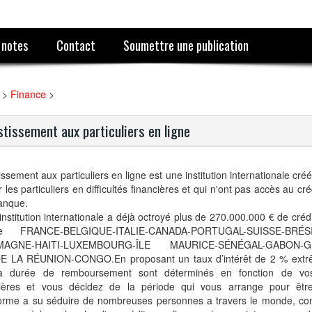
 notes
Contact
Soumettre une publication
>
Finance
>
stissement aux particuliers en ligne
issement aux particuliers en ligne est une institution internationale cré
r les particuliers en difficultés financières et qui n'ont pas accès au cr
anque.
institution internationale a déjà octroyé plus de 270.000.000 € de crédi
e FRANCE-BELGIQUE-ITALIE-CANADA-PORTUGAL-SUISSE-BRÉSI
MAGNE-HAITI-LUXEMBOURG-ÎLE MAURICE-SÉNÉGAL-GABON-
DE LA RÉUNION-CONGO.En proposant un taux d’intérêt de 2 % ext
la durée de remboursement sont déterminés en fonction de vos 
cières et vous décidez de la période qui vous arrange pour être
forme a su séduire de nombreuses personnes a travers le monde, co