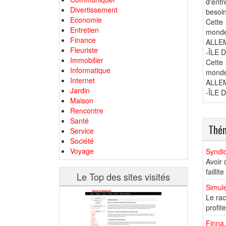
d'entr
Divertissement
besoin
Economie
Cette 
Entretien
mond
Finance
ALLE
Fleuriste
-ÎLE 
Immobilier
Cette 
Informatique
mond
Internet
ALLE
Jardin
-ÎLE 
Maison
Rencontre
Santé
Thém
Service
Société
Voyage
Syndic
Avoir 
failli
Le Top des sites visités
Simul
Le rac
profit
Finna.