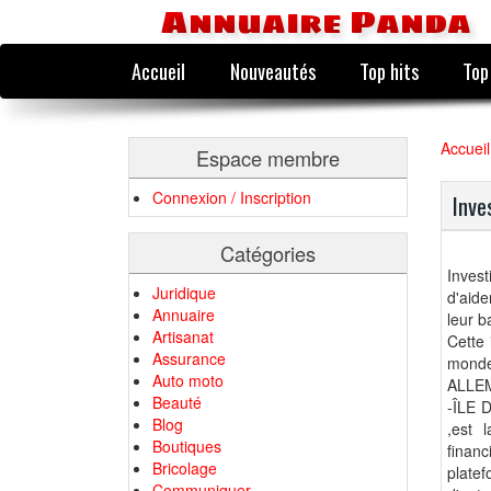
Annuaire Panda
Accueil
Nouveautés
Top hits
Top
Accueil
Espace membre
Connexion / Inscription
Inve
Catégories
Invest
Juridique
d'aide
Annuaire
leur b
Artisanat
Cette 
Assurance
mond
Auto moto
ALLE
Beauté
-ÎLE 
Blog
,est 
Boutiques
finan
Bricolage
plate
Communiquer