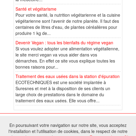
Santé et végétarisme
Pour votre santé, la nutrition végétarienne et la cuisine
végétarienne sont l'avenir de notre planète. Il faut des
centaines de litres d'eau, de plantes céréalières pour
produire 1 kg de...
Devenir Vegan : tous les bienfaits du régime vegan
Si vous voulez adopter une alimentation végétalienne,
le site merci vegan va vous aider dans vos
démarches. En effet ce site vous explique toutes les
bonnes raisons pour...
Traitement des eaux usées dans la station d'épuration
ECOTECHNIQUES est une société implantée à
Suresnes et met à la disposition de ses clients un
large choix de prestations dans le domaine du
traitement des eaux usées. Elle vous offre...
© 2026 W@T (Fork durable de Arfooo) | Accompagné par :
Robothumb
,
En poursuivant votre navigation sur notre site, vous acceptez
FontAwesome
l'installation et l'utilisation de cookies, dans le respect de notre
Tous droits réservés - Toute reproduction du contenu de ce site, même