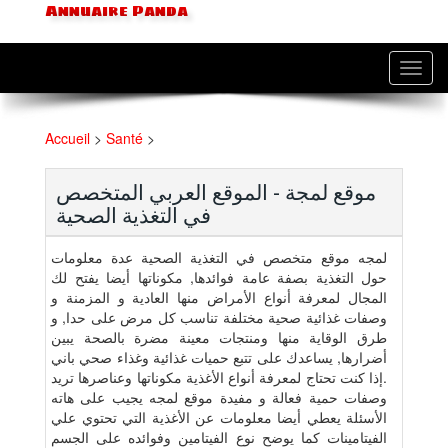
Annuaire Panda
Toggl
navig
Accueil
>
Santé
>
موقع لمجة - الموقع العربي المتخصص
في التغذية الصحية
لمجه موقع متخصص في التغذية الصحية عدة معلومات
حول التغذية بصفة عامة فوائدها, مكوناتها أيضا يفتح لك
المجال لمعرفة أنواع الأمراض منها العادية و المزمنة و
وصفات غذائية صحية مختلفة تناسب كل مرض على حدا, و
طرق الوقاية منها ومنتجات معينة مضرة بالصحة يبين
أضرارها, يساعدك على تتبع حميات غذائية وغذاء صحي باني
.إذا كنت تحتاج لمعرفة أنواع الأغذية مكوناتها وعناصرها تريد
وصفات حمية فعالة و مفيدة موقع لمجه يجيب على هاته
الأسئلة يعطي أيضا معلومات عن الأغذية التي تحتوي علي
الفيتامينات كما يوضح نوع الفيتامين وفوائده على الجسم