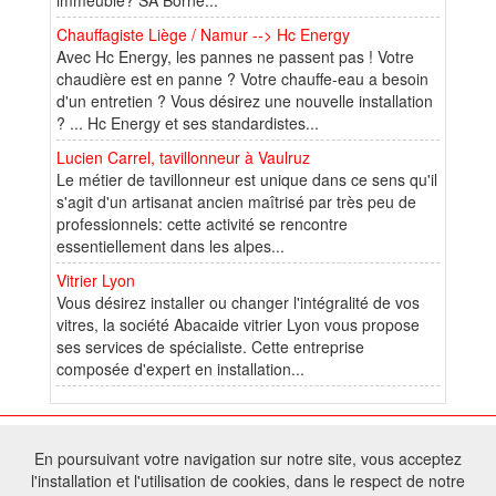
Chauffagiste Liège / Namur --> Hc Energy
Avec Hc Energy, les pannes ne passent pas ! Votre
chaudière est en panne ? Votre chauffe-eau a besoin
d'un entretien ? Vous désirez une nouvelle installation
? ... Hc Energy et ses standardistes...
Lucien Carrel, tavillonneur à Vaulruz
Le métier de tavillonneur est unique dans ce sens qu'il
s'agit d'un artisanat ancien maîtrisé par très peu de
professionnels: cette activité se rencontre
essentiellement dans les alpes...
Vitrier Lyon
Vous désirez installer ou changer l'intégralité de vos
vitres, la société Abacaide vitrier Lyon vous propose
ses services de spécialiste. Cette entreprise
composée d'expert en installation...
© 2026 W@T (Fork durable de Arfooo) | Accompagné par :
Robothumb
,
En poursuivant votre navigation sur notre site, vous acceptez
FontAwesome
l'installation et l'utilisation de cookies, dans le respect de notre
Tous droits réservés - Toute reproduction du contenu de ce site, même