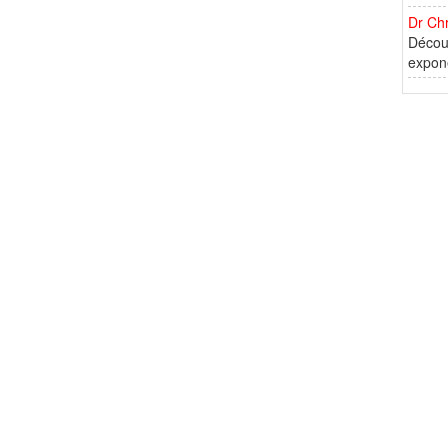
Dr Chr
Décou
expone