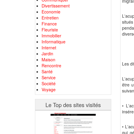
migrai
Divertissement
Economie
L'acup
Entretien
situés
Finance
penda
Fleuriste
divers
Immobilier
Informatique
Internet
Jardin
Maison
Les di
Rencontre
Santé
Service
L'acup
Société
être u
Voyage
suivan
Le Top des sites visités
• L'ac
insére
• L'ac
qui g