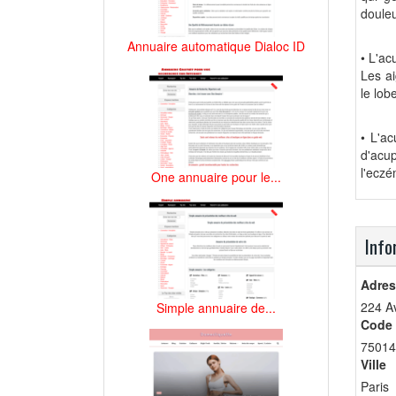
douleu
Annuaire automatique Dialoc ID
• L'ac
Les ai
le lobe
• L'ac
d'acup
l'eczé
One annuaire pour le...
Info
Adres
224 A
Simple annuaire de...
Code 
75014
Ville
Paris