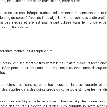
nes, les maux de dos et les articulations, entre autres.
uncture est une thérapie traditionnelle chinoise qui consiste à stimul
 le long du corps à l'aide de fines aiguilles. Cette technique a été prat
nt des siècles et elle est maintenant utilisée dans le monde entier
es conditions de santé.
fférentes techniques d'acupuncture
uncture est une thérapie très versatile et il existe plusieurs techniqu
tilisées pour traiter les patients. Les principales techniques d'acupun
tes:
upuncture traditionnelle: cette technique est la plus courante et el
r des aiguilles dans des points précis du corps pour stimuler les méridi
upuncture électrique: cette technique utilise des aiguilles connectées
énère des courants électriques faibles. Ces courants peuvent aider 