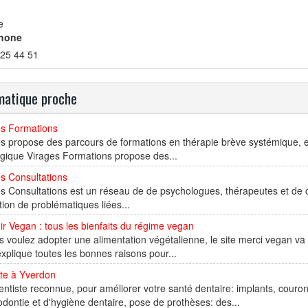
e
hone
 25 44 51
atique proche
es Formations
s propose des parcours de formations en thérapie brève systémique, 
gique Virages Formations propose des...
s Consultations
es Consultations est un réseau de de psychologues, thérapeutes et d
tion de problématiques liées...
r Vegan : tous les bienfaits du régime vegan
s voulez adopter une alimentation végétalienne, le site merci vegan va
xplique toutes les bonnes raisons pour...
ste à Yverdon
ntiste reconnue, pour améliorer votre santé dentaire: implants, couron
odontie et d'hygiène dentaire, pose de prothèses: des...