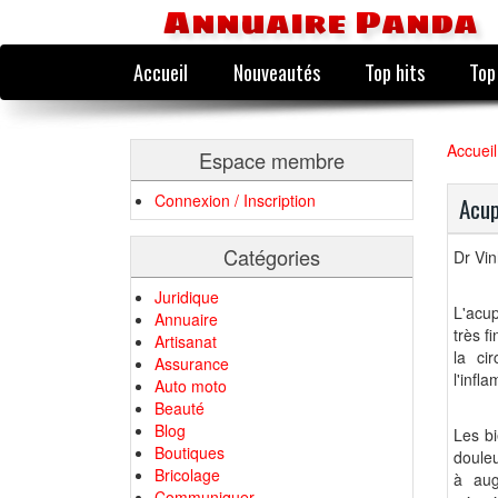
Annuaire Panda
Accueil
Nouveautés
Top hits
Top
Accueil
Espace membre
Connexion / Inscription
Acup
Catégories
Dr Vin
Juridique
L'acup
Annuaire
très f
Artisanat
la ci
Assurance
l'infl
Auto moto
Beauté
Blog
Les bi
Boutiques
douleu
Bricolage
à aug
Communiquer