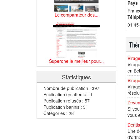
Pays
Franc
Le comparateur des...
Télép
01 45
Thém
Virag
Superone le meilleur pour...
Virage
en Bel
Statistiques
Virage
Virag
Nombre de publication : 397
résolu
Publication en attente : 1
Publication refusés : 57
Deveni
Publication bannis : 3
Si vou
Catégories : 28
vous e
Denti
Une de
d'orth