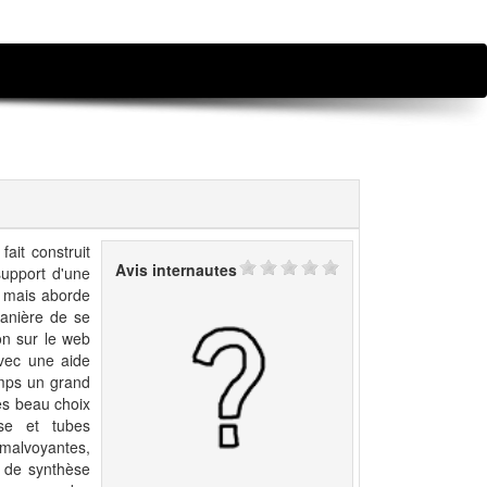
ait construit
Avis internautes
support d'une
, mais aborde
manière de se
on sur le web
avec une aide
mps un grand
ès beau choix
ise et tubes
 malvoyantes,
n de synthèse