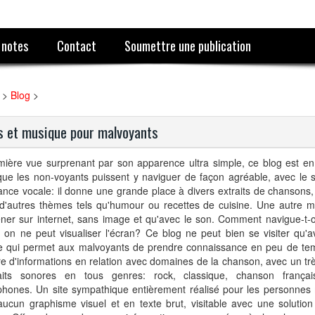
 notes
Contact
Soumettre une publication
>
Blog
>
s et musique pour malvoyants
ière vue surprenant par son apparence ultra simple, ce blog est en f
que les non-voyants puissent y naviguer de façon agréable, avec le 
ance vocale: il donne une grande place à divers extraits de chansons
 d'autres thèmes tels qu'humour ou recettes de cuisine. Une autre 
ner sur internet, sans image et qu'avec le son. Comment navigue-t-
 on ne peut visualiser l'écran? Ce blog ne peut bien se visiter qu'
e qui permet aux malvoyants de prendre connaissance en peu de te
 d'informations en relation avec domaines de la chanson, avec un tr
raits sonores en tous genres: rock, classique, chanson frança
phones. Un site sympathique entièrement réalisé pour les personnes
aucun graphisme visuel et en texte brut, visitable avec une solutio