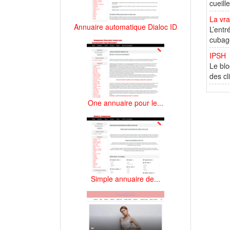
cueill
La vr
Annuaire automatique Dialoc ID
L’ent
cubage
IPSH
Le blo
des cl
One annuaire pour le...
Simple annuaire de...