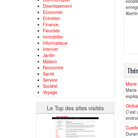
vocal
Divertissement
enregi
Economie
libert
Entretien
Finance
Fleuriste
Immobilier
Informatique
Internet
Jardin
Maison
Rencontre
Thém
Santé
Service
Marie
Société
Marie
Voyage
expliq
Global
Le Top des sites visités
C'est 
endroi
Cueill
Durant