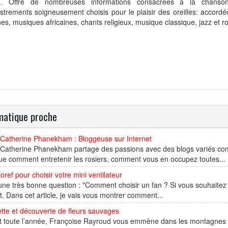
e. Offre de nombreuses informations consacrées à la chanso
strements soigneusement choisis pour le plaisir des oreilles: accord
ines, musiques africaines, chants religieux, musique classique, jazz et roc
atique proche
 Catherine Phanekham : Bloggeuse sur Internet
 Catherine Phanekham partage des passions avec des blogs variés co
ue comment entretenir les rosiers, comment vous en occupez toutes...
oref pour choisir votre mini ventilateur
une très bonne question : "Comment choisir un fan ? Si vous souhaitez
t. Dans cet article, je vais vous montrer comment...
ette et découverte de fleurs sauvages
 toute l’année, Françoise Rayroud vous emmène dans les montagnes de l