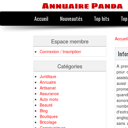
Annuaire Panda
Accueil
Nouveautés
Top hits
Top
Accueil
Espace membre
Connexion / Inscription
Info
Catégories
A prem
pour 
Juridique
assist
Annuaire
aussi
Artisanat
prome
Assurance
quand
Auto moto
sonor
Beauté
nombre
Blog
d'ext
Boutiques
anglo
Bricolage
sans 
Communiquer