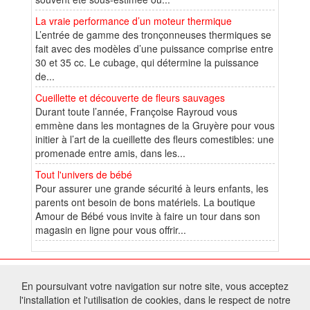
La vraie performance d’un moteur thermique
L’entrée de gamme des tronçonneuses thermiques se
fait avec des modèles d’une puissance comprise entre
30 et 35 cc. Le cubage, qui détermine la puissance
de...
Cueillette et découverte de fleurs sauvages
Durant toute l’année, Françoise Rayroud vous
emmène dans les montagnes de la Gruyère pour vous
initier à l’art de la cueillette des fleurs comestibles: une
promenade entre amis, dans les...
Tout l'univers de bébé
Pour assurer une grande sécurité à leurs enfants, les
parents ont besoin de bons matériels. La boutique
Amour de Bébé vous invite à faire un tour dans son
magasin en ligne pour vous offrir...
© 2026 W@T (Fork durable de Arfooo) | Accompagné par :
Robothumb
,
En poursuivant votre navigation sur notre site, vous acceptez
FontAwesome
l'installation et l'utilisation de cookies, dans le respect de notre
Tous droits réservés - Toute reproduction du contenu de ce site, même